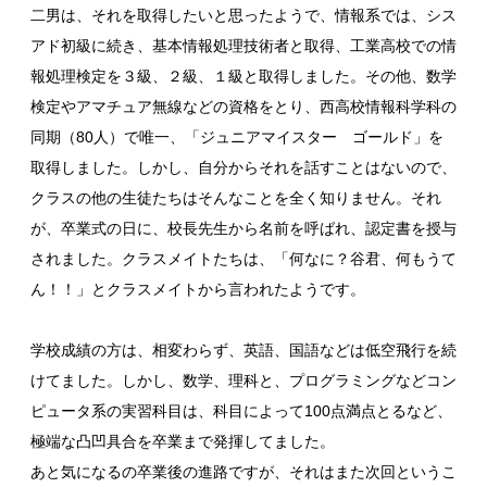
二男は、それを取得したいと思ったようで、情報系では、シス
アド初級に続き、基本情報処理技術者と取得、工業高校での情
報処理検定を３級、２級、１級と取得しました。その他、数学
検定やアマチュア無線などの資格をとり、西高校情報科学科の
同期（80人）で唯一、「ジュニアマイスター ゴールド」を
取得しました。しかし、自分からそれを話すことはないので、
クラスの他の生徒たちはそんなことを全く知りません。それ
が、卒業式の日に、校長先生から名前を呼ばれ、認定書を授与
されました。クラスメイトたちは、「何なに？谷君、何もうて
ん！！」とクラスメイトから言われたようです。
学校成績の方は、相変わらず、英語、国語などは低空飛行を続
けてました。しかし、数学、理科と、プログラミングなどコン
ピュータ系の実習科目は、科目によって100点満点とるなど、
極端な凸凹具合を卒業まで発揮してました。
あと気になるの卒業後の進路ですが、それはまた次回というこ