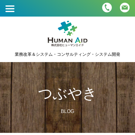
ホーム
HOME
業務内容・価格
業務改革＆システム・コンサルティング・システム開発
BUSINESS＆PRICE
会社概要
COMPANY
つぶやき
人材募集
RECRUIT
BLOG
つぶやき
BLOG