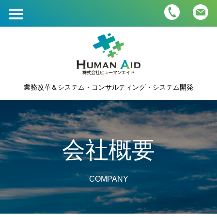
ホーム
HOME
業務内容・価格
業務改革＆システム・コンサルティング・システム開発
BUSINESS＆PRICE
会社概要
COMPANY
会社概要
人材募集
RECRUIT
COMPANY
つぶやき
BLOG