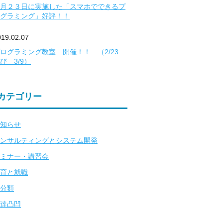
月２３日に実施した「スマホでできるプ
グラミング」好評！！
019.02.07
ログラミング教室 開催！！ （2/23
び 3/9）
カテゴリー
知らせ
ンサルティングとシステム開発
ミナー・講習会
育と就職
分類
達凸凹