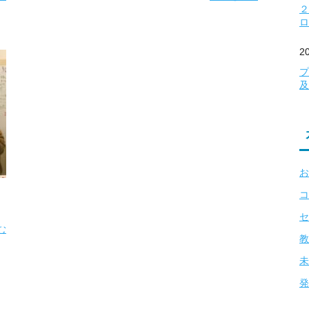
２
ロ
2
プ
及
お
コ
セ
む
教
未
発