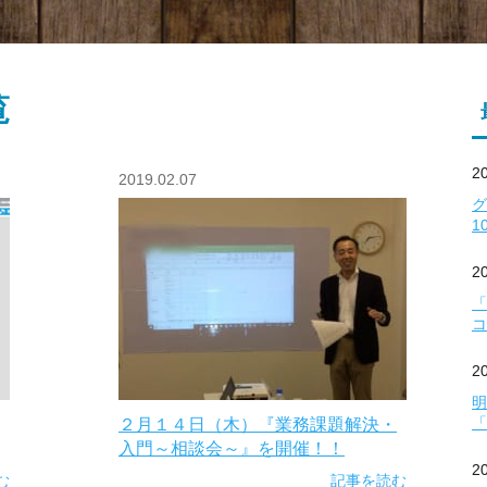
覧
2
2019.02.07
1
2
「
コ
2
明
「
２月１４日（木）『業務課題解決・
入門～相談会～』を開催！！
2
む
記事を読む