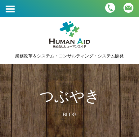
ホーム
HOME
業務内容・価格
BUSINESS＆PRICE
業務改革＆システム・コンサルティング・システム開発
会社概要
COMPANY
つぶやき
人材募集
RECRUIT
BLOG
つぶやき
BLOG