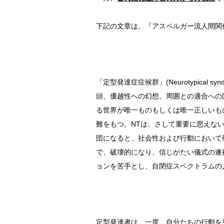
下記の文章は、『アスペルガー流人間関
「定型発達症症候群」(Neurotypical
頭、優越性への幻想、周囲との適合への固
る世界が唯一ものもしくは唯一正しいも
難をもつ。NTは、さして重要に思えな
団になると、社会性および行動において
で、破壊的になり、信じがたい儀式の遂
ョンを苦手とし、自閉症スペクトラムの
定型発達者は、一度、自分たちの行動を