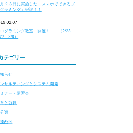
月２３日に実施した「スマホでできるプ
グラミング」好評！！
019.02.07
ログラミング教室 開催！！ （2/23
び 3/9）
カテゴリー
知らせ
ンサルティングとシステム開発
ミナー・講習会
育と就職
分類
達凸凹