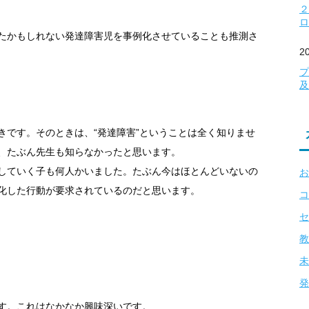
２
ロ
たかもしれない発達障害児を事例化させていることも推測さ
2
プ
及
きです。そのときは、“発達障害”ということは全く知りませ
、たぶん先生も知らなかったと思います。
していく子も何人かいました。たぶん今はほとんどいないの
お
化した行動が要求されているのだと思います。
コ
セ
教
未
発
す。これはなかなか興味深いです。