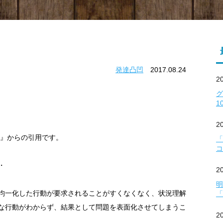
発達凸凹
2017.08.24
2
1
2
版』からの引用です。
「
コ
・
2
明
均一化した行動が要求されることがすくなくなく、状況理解
「
な行動がわからず、結果として問題を表面化させてしまうこ
2