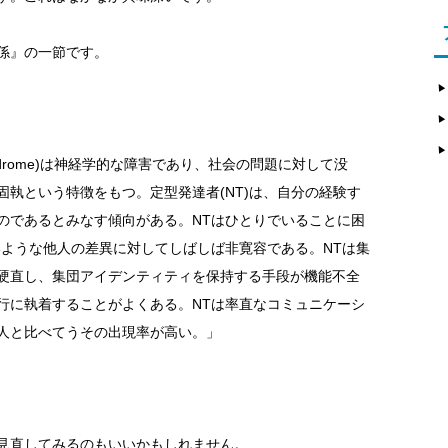
係』の一節です。
 syndrome)は神経学的な障害であり、社会の問題に対して没
執という特徴をもつ。定型発達者(NT)は、自分の経験す
のであるとみなす傾向がある。NTはひとりでいることに困
いような他人の差異に対してしばしば非寛容である。NTは集
硬直し、集団アイデンティティを保持する手段が機能不全
行に執着することがよくある。NTは率直なコミュニケーシ
人と比べてうその出現率が高い。」
見直してみるのもいいかもしれません。